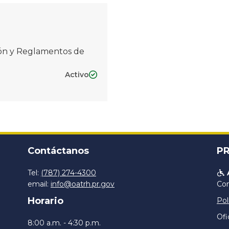
ción y Reglamentos de
Activo

Contáctanos
PR
Tel:
(787) 274-4300

email:
info@oatrh.pr.gov
Con
Horario
Pol
Ofi
8:00 a.m. - 4:30 p.m.