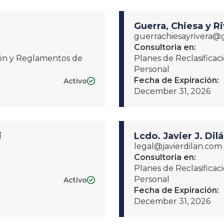
Guerra, Chiesa y Ri
guerrachiesayrivera@
Consultoria en:
ción y Reglamentos de
Planes de Reclasifica
Personal
Fecha de Expiración:
Activo

December 31, 2026
i
Lcdo. Javier J. Dil
legal@javierdilan.com
Consultoria en:
Planes de Reclasifica
Personal
Activo

Fecha de Expiración:
December 31, 2026