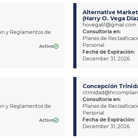
Alternative Market
(Harry O. Vega Día
hovega61@gmail.com
Consultoria en:
ción y Reglamentos de
Planes de Reclasifica
Personal
Activo

Fecha de Expiración:
December 31, 2026
Concepción Trini
ctrinidad@hrcomplia
Consultoria en:
ción y Reglamentos de
Planes de Reclasifica
Personal
Fecha de Expiración:
Activo

December 31, 2026