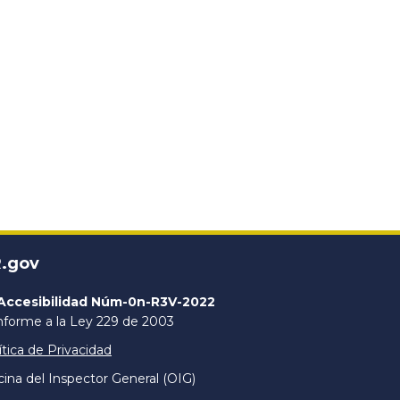
.gov
Accesibilidad Núm-0n-R3V-2022
forme a la Ley 229 de 2003
ítica de Privacidad
cina del Inspector General (OIG)