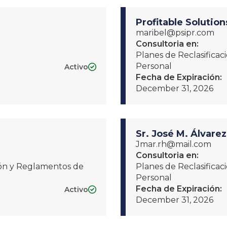
Profitable Solutions
maribel@psipr.com
Consultoria en:
Planes de Reclasifica
Personal
Activo

Fecha de Expiración:
December 31, 2026
Sr. José M. Álvare
Jmar.rh@mail.com
Consultoria en:
ción y Reglamentos de
Planes de Reclasifica
Personal
Fecha de Expiración:
Activo

December 31, 2026