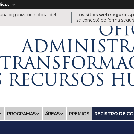
ico.

na organización oficial del
Los sitios web seguros .
se conectó de forma segura 
OFI
ADMINISTR
TRANSFORMA
S RECURSOS 
PROGRAMAS
ÁREAS
PREMIOS
REGISTRO DE C