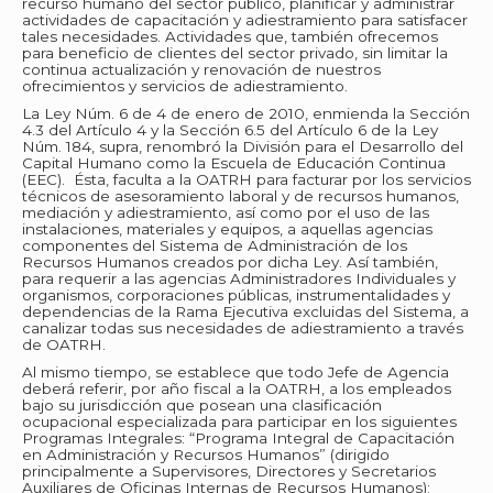
recurso humano del sector público, planificar y administrar
actividades de capacitación y adiestramiento para satisfacer
tales necesidades. Actividades que, también ofrecemos
para beneficio de clientes del sector privado, sin limitar la
continua actualización y renovación de nuestros
ofrecimientos y servicios de adiestramiento.
La Ley Núm. 6 de 4 de enero de 2010, enmienda la Sección
4.3 del Artículo 4 y la Sección 6.5 del Artículo 6 de la Ley
Núm. 184, supra, renombró la División para el Desarrollo del
Capital Humano como la Escuela de Educación Continua
(EEC). Ésta, faculta a la OATRH para facturar por los servicios
técnicos de asesoramiento laboral y de recursos humanos,
mediación y adiestramiento, así como por el uso de las
instalaciones, materiales y equipos, a aquellas agencias
componentes del Sistema de Administración de los
Recursos Humanos creados por dicha Ley. Así también,
para requerir a las agencias Administradores Individuales y
organismos, corporaciones públicas, instrumentalidades y
dependencias de la Rama Ejecutiva excluidas del Sistema, a
canalizar todas sus necesidades de adiestramiento a través
de OATRH.
Al mismo tiempo, se establece que todo Jefe de Agencia
deberá referir, por año fiscal a la OATRH, a los empleados
bajo su jurisdicción que posean una clasificación
ocupacional especializada para participar en los siguientes
Programas Integrales: “Programa Integral de Capacitación
en Administración y Recursos Humanos” (dirigido
principalmente a Supervisores, Directores y Secretarios
Auxiliares de Oficinas Internas de Recursos Humanos);